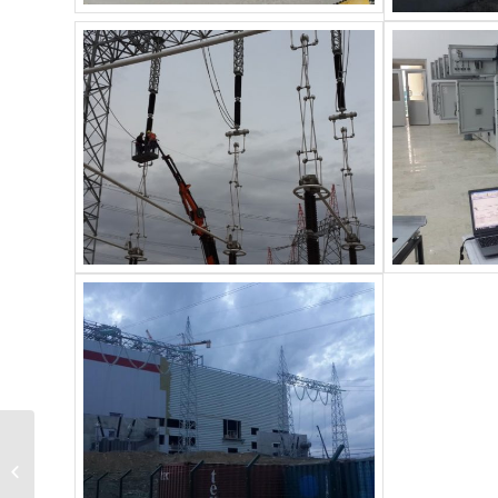
ABB ELEKTRİK SANAYİ
A.Ş. Söğütlü