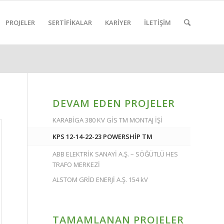
PROJELER
SERTİFİKALAR
KARİYER
İLETİŞİM
DEVAM EDEN PROJELER
KARABİGA 380 KV GİS TM MONTAJ İŞİ
KPS 12-14-22-23 POWERSHİP TM
ABB ELEKTRİK SANAYİ A.Ş. – SÖĞÜTLÜ HES
TRAFO MERKEZİ
ALSTOM GRİD ENERJİ A.Ş. 154 kV
TAMAMLANAN PROJELER