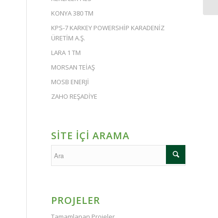
KONYA 380 TM
KPS-7 KARKEY POWERSHİP KARADENİZ
ÜRETİM A.Ş.
LARA 1 TM
MORSAN TEİAŞ
MOSB ENERJİ
ZAHO REŞADİYE
SİTE İÇİ ARAMA
PROJELER
Tamamlanan Projeler