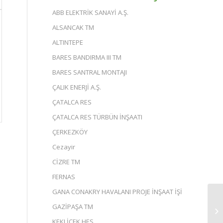
ABB ELEKTRİK SANAYİ A.Ş.
ALSANCAK TM
ALTINTEPE
BARES BANDIRMA III TM
BARES SANTRAL MONTAJI
ÇALIK ENERJİ A.Ş.
ÇATALCA RES
ÇATALCA RES TÜRBÜN İNŞAATI
ÇERKEZKÖY
Cezayir
CİZRE TM
FERNAS
GANA CONAKRY HAVALANI PROJE İNŞAAT İŞİ
GAZİPAŞA TM
KEKLİCEK HES