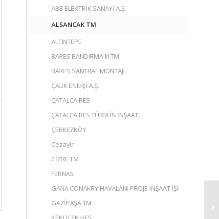
ABB ELEKTRİK SANAYİ A.Ş.
ALSANCAK TM
ALTINTEPE
BARES BANDIRMA III TM
BARES SANTRAL MONTAJI
ÇALIK ENERJİ A.Ş.
ÇATALCA RES
ÇATALCA RES TÜRBÜN İNŞAATI
ÇERKEZKÖY
Cezayir
CİZRE TM
FERNAS
GANA CONAKRY HAVALANI PROJE İNŞAAT İŞİ
GAZİPAŞA TM
KEKLİCEK HES