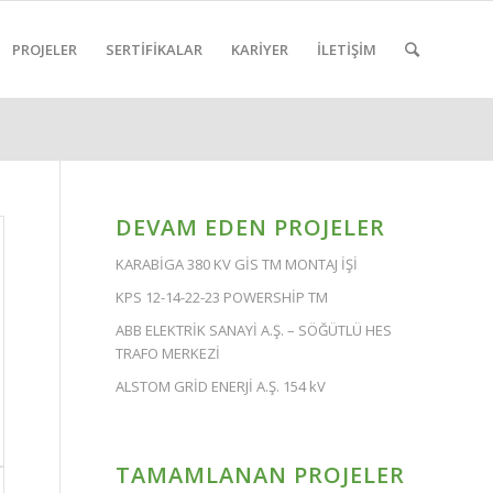
PROJELER
SERTİFİKALAR
KARİYER
İLETİŞİM
DEVAM EDEN PROJELER
KARABİGA 380 KV GİS TM MONTAJ İŞİ
KPS 12-14-22-23 POWERSHİP TM
ABB ELEKTRİK SANAYİ A.Ş. – SÖĞÜTLÜ HES
TRAFO MERKEZİ
ALSTOM GRİD ENERJİ A.Ş. 154 kV
TAMAMLANAN PROJELER