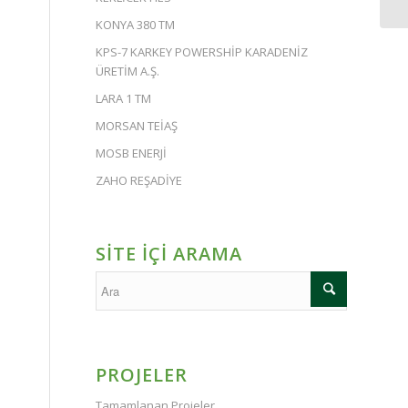
KONYA 380 TM
KPS-7 KARKEY POWERSHİP KARADENİZ
ÜRETİM A.Ş.
LARA 1 TM
MORSAN TEİAŞ
MOSB ENERJİ
ZAHO REŞADİYE
SİTE İÇİ ARAMA
PROJELER
Tamamlanan Projeler